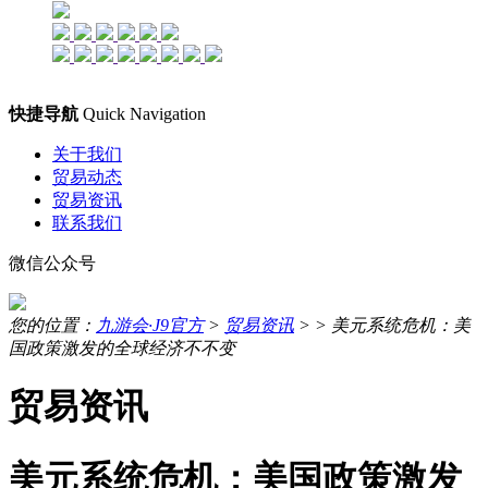
快捷导航
Quick Navigation
关于我们
贸易动态
贸易资讯
联系我们
微信公众号
您的位置：
九游会·J9官方
>
贸易资讯
> >
美元系统危机：美
国政策激发的全球经济不不变
贸易资讯
美元系统危机：美国政策激发