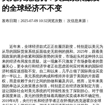
的全球经济不不变
发布日期：2025-07-09 10:32
浏览次数：
次
信息来源：
近年来，全球经济款式正正在履历剧变，特别是以美元为
从导的国际货泉系统反面临史无前例的挑和。2025年，跟着美
国政策的逐步收紧和国际形势的演变，市场起头对这种持久以
来的经济布局发生质疑。这一现象不只激发了市场参取者的普
遍关心，更令央行和经济学者正在思虑若何应对将来的国际经
济时感应迷惑取不安。自二和以来，几乎占领了国际商业买卖
的一半以上。美元系统的构成和维持并非源于美国的片面霸
权，而是依赖于央行之间的协做和遍及共识。然而，近年来美
国的单边从义政策逐步加强，特别是正在经济政策制定方面，
这让国际社会对美元系统的可持续性发生了深刻担心。对于很
多国度来说，美元的强势意味着高额的买卖成本和不确定性。
2019年8月，央行行长和经济学者正在怀俄的杰克逊霍尔全球