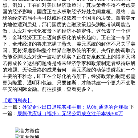
烈。例如，正在面对美国经济政策时，其决策者不得不考虑美
国的经济影响，国度正在从权取经济好处之间盘桓。最终，全
球的经济布局不再可以或许仅依赖一个国度的决策。跟着美元
的地位遭到质疑，部门国度的金融政策起头测验考试司能合
做，以应对全球化布景下的经济不确定性。这代表了一个信
号：全球经济正正在迈向多极化的成长趋向。正在这一布景
下，全球经济的将来充满了悬念。美元系统的解体不只关乎美
国，更将深远影响整个世界金融系统的不变。央行的协调取合
做能否脚以应对这一波动的现实？正在货泉政策上的博弈又将
若何成长？这些问题将是将来经济学家和政策制定者亟待破解
的难题。无论最终的成果若何，美元系统的动荡提醒我们一个
主要的不雅念，即正在全球化的布景下，经济政策的制定必需
更为隆重、通明和包涵。只要如斯，才能共建一个更为不变取
平安的国际金融。前往搜狐，查看更多？。
【返回列表】
上一篇：
外贸企业出口退税实和手册：从0到通晓的合规操
下
一篇：
晟麒供应链（福州）无限公司成立注册本钱300万
官方微信
官方微博