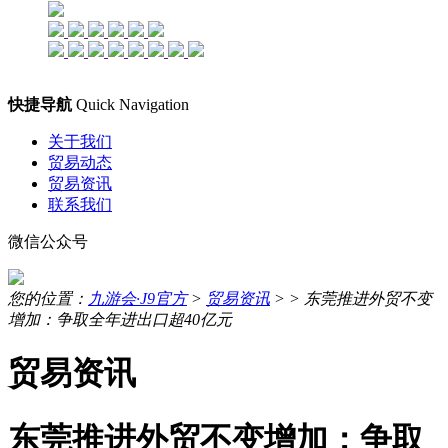
快捷导航
Quick Navigation
关于我们
贸易动态
贸易资讯
联系我们
微信公众号
您的位置：
九游会·J9官方
>
贸易资讯
> >
东莞推进外贸不变
增加：争取全年进出口超40亿元
贸易资讯
东莞推进外贸不变增加：争取