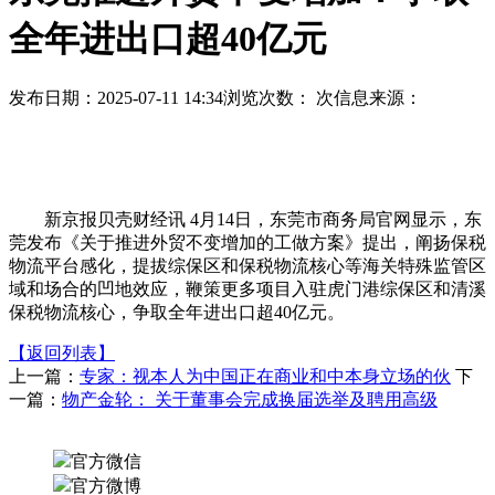
全年进出口超40亿元
发布日期：2025-07-11 14:34
浏览次数：
次
信息来源：
新京报贝壳财经讯 4月14日，东莞市商务局官网显示，东
莞发布《关于推进外贸不变增加的工做方案》提出，阐扬保税
物流平台感化，提拔综保区和保税物流核心等海关特殊监管区
域和场合的凹地效应，鞭策更多项目入驻虎门港综保区和清溪
保税物流核心，争取全年进出口超40亿元。
【返回列表】
上一篇：
专家：视本人为中国正在商业和中本身立场的伙
下
一篇：
物产金轮： 关于董事会完成换届选举及聘用高级
官方微信
官方微博